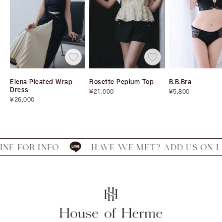
Elena Pleated Wrap
Rosette Peplum Top
B.B.Bra
Dress
Sale
Sale
¥21,000
¥5,800
Sale
price
price
¥26,000
price
FOR INFO
HAVE WE MET? ADD US ON LINE 