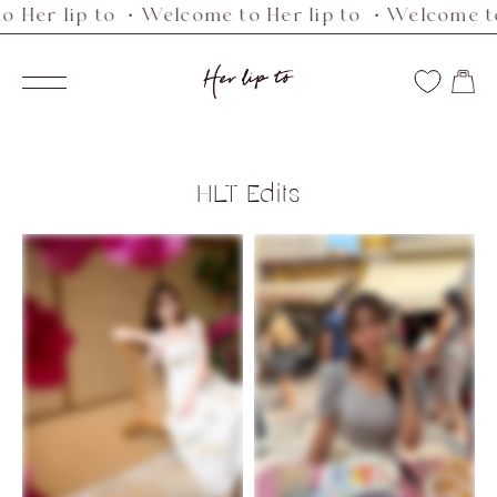
r lip to ・Welcome to Her lip to ・Welcome to He
Skip
to
Her
content
Navigation
lip
to
HLT Edits