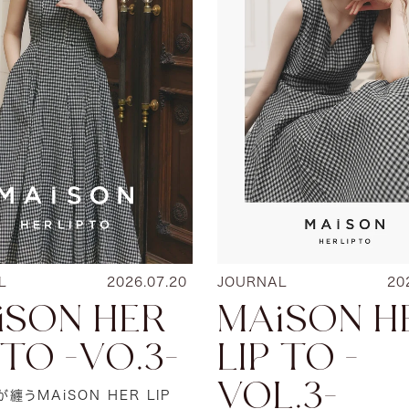
L
2026.07.20
JOURNAL
20
iSON HER
MAiSON H
 TO -VO.3-
LIP TO -
VOL.3-
纏うMAiSON HER LIP