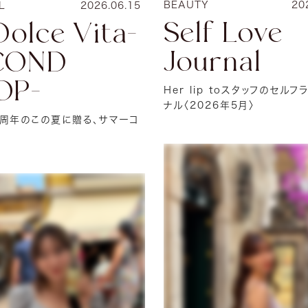
BEAUTY
20
L
2026.06.15
Self Love
Dolce Vita-
Journal
COND
OP-
Her lip toスタッフのセル
ナル〈2026年5月〉
8周年のこの夏に贈る、サマーコ
ン