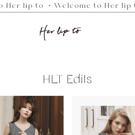
p to ・Welcome to Her lip to ・Wel
Her
lip
to
HLT Edits