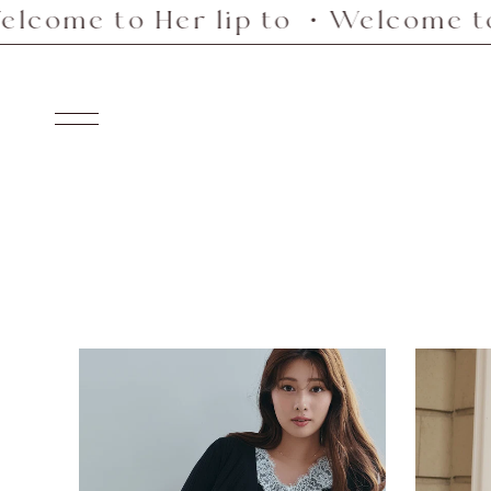
o Her lip to ・Welcome to Her li
Skip
to
content
Navigation