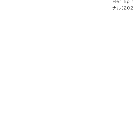
Her l
ナル〈20