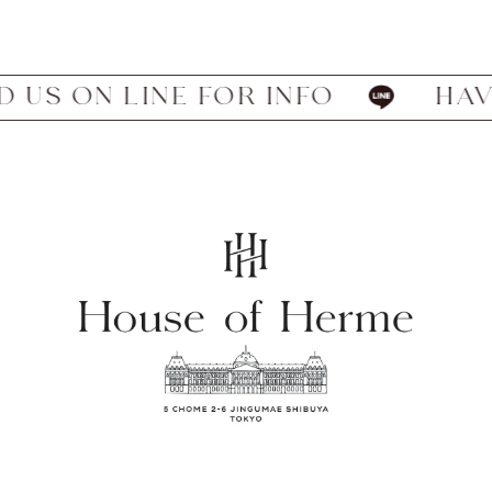
INE FOR INFO
HAVE WE MET? 