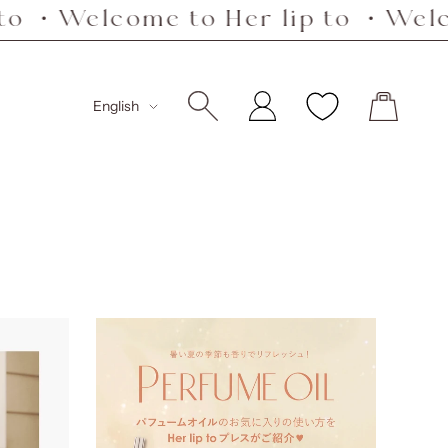
come to Her lip to ・Welcome to 
Language
English