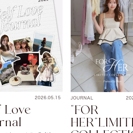
2026.05.15
JOURNAL
20
f Love
“FOR
rnal
HER”LIMI