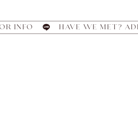
O
HAVE WE MET? ADD US ON L