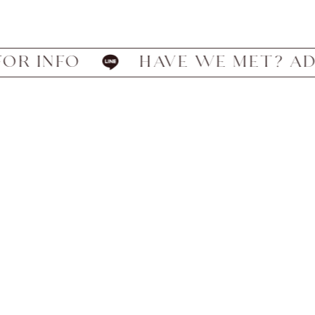
O
HAVE WE MET? ADD US ON L