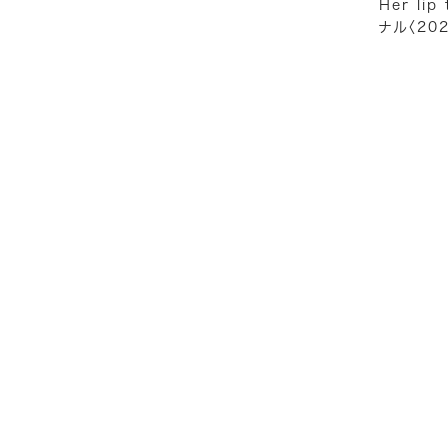
Her l
ナル〈20