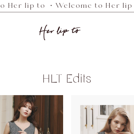
p to ・Welcome to Her lip to ・We
Her
lip
to
HLT Edits