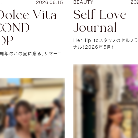
BEAUTY
20
L
2026.06.15
Self Love
Dolce Vita-
Journal
COND
OP-
Her lip toスタッフのセル
ナル〈2026年5月〉
8周年のこの夏に贈る、サマーコ
ン