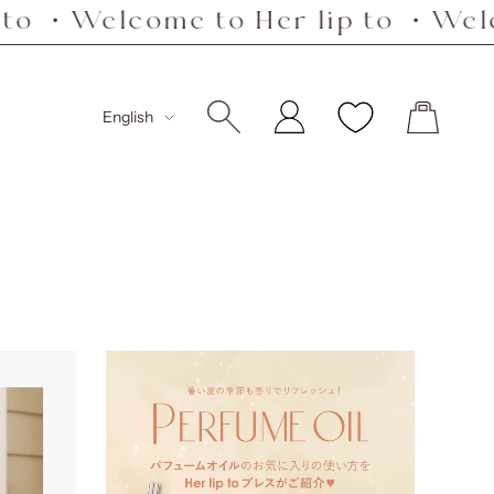
lcome to Her lip to ・Welcome to 
Language
English