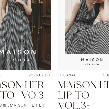
L
2026.07.20
JOURNAL
20
iSON HER
MAiSON H
 TO -VO.3-
LIP TO -
VOL.3-
纏うMAiSON HER LIP