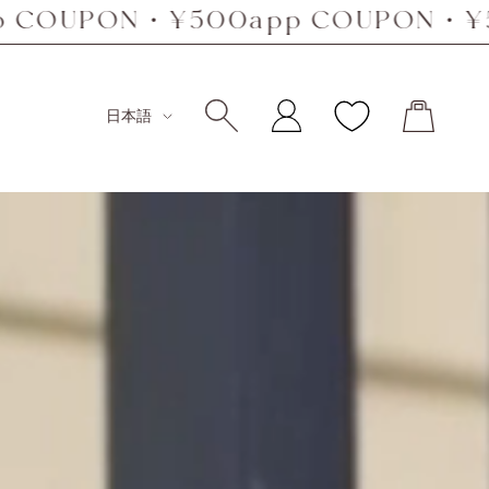
N・¥500app COUPON・¥500app
言語
日本語