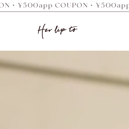
0app COUPON・¥500app COUPO
Her
lip
to