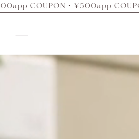
COUPON・¥500app COUPON・¥50
コ
ン
テ
ン
ナ
ツ
ビ
へ
ゲ
ス
ー
キ
シ
ッ
ョ
プ
ン