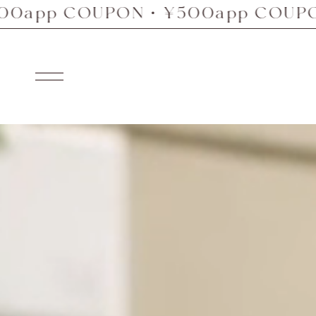
OUPON・¥500app COUPON・¥500
コ
ン
テ
ン
ナ
ツ
ビ
へ
ゲ
ス
ー
キ
シ
ッ
ョ
プ
ン