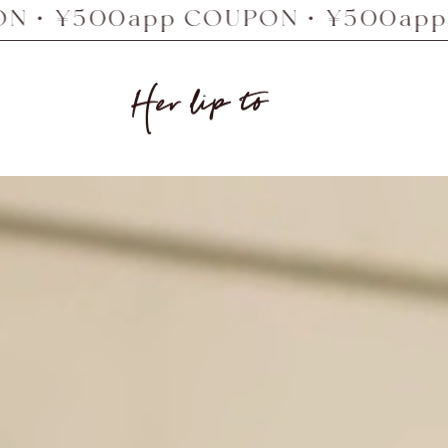
app COUPON・¥500app COUPON
Her
lip
to