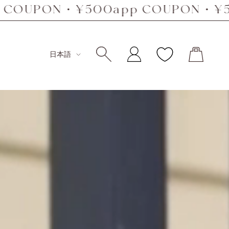
・¥500app COUPON・¥500app C
言語
日本語